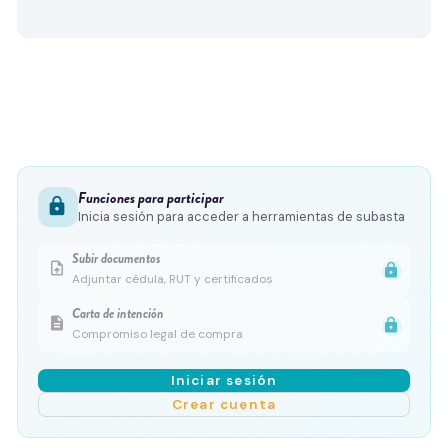
Funciones para participar
lock
Inicia sesión para acceder a herramientas de subasta
Subir documentos
upload_file
lock
Adjuntar cédula, RUT y certificados
Carta de intención
description
lock
Compromiso legal de compra
Iniciar sesión
Crear cuenta