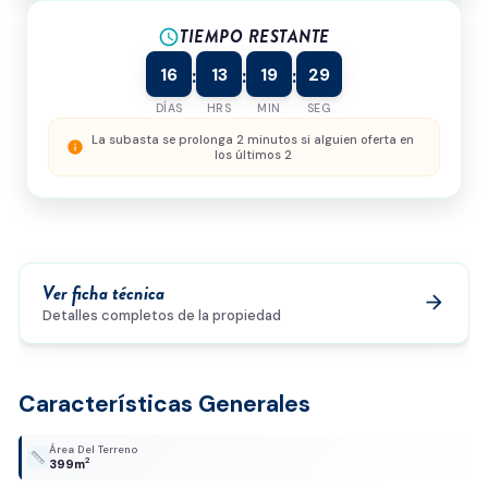
TIEMPO RESTANTE
¿Cómo podemos ayudarte?
schedule
16
13
19
29
:
:
:
DÍAS
HRS
MIN
SEG
0/500
La subasta se prolonga 2 minutos si alguien oferta en
info
los últimos 2
Acepto la
política de privacidad
y el
tratamiento de
datos
*
Enviar solicitud
Ver ficha técnica
arrow_forward
Detalles completos de la propiedad
Características Generales
Área Del Terreno
2
399m