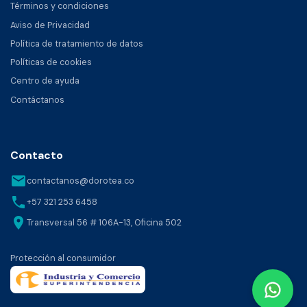
Términos y condiciones
Aviso de Privacidad
Política de tratamiento de datos
Políticas de cookies
Centro de ayuda
Contáctanos
Contacto
email
contactanos@dorotea.co
phone
+57 321 253 6458
location_on
Transversal 56 # 106A-13, Oficina 502
Protección al consumidor