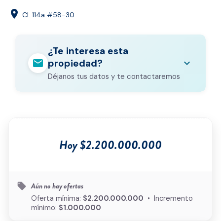
location_on
Cl. 114a #58-30
¿Te interesa esta
mail
expand_more
propiedad?
Déjanos tus datos y te contactaremos
Nombre completo
*
Correo electrónico
*
Hoy $2.200.000.000
Teléfono
*
Ciudad
*
Aún no hay ofertas
local_offer
Oferta mínima:
$2.200.000.000
• Incremento
mínimo:
$1.000.000
Tipo de inmueble
*