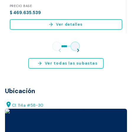
PRECIO BASE
$ 469.635.539
arrow_forward
Ver detalles
Vista previa del reporte de avalúo
* Servicio disponible exclusivamente para inmuebles ubicados en
chevron_left
chevron_right
Bogotá y Medellín.
arrow_forward
Ver todas las subastas
Ubicación
location_on
Cl. 114a #58-30