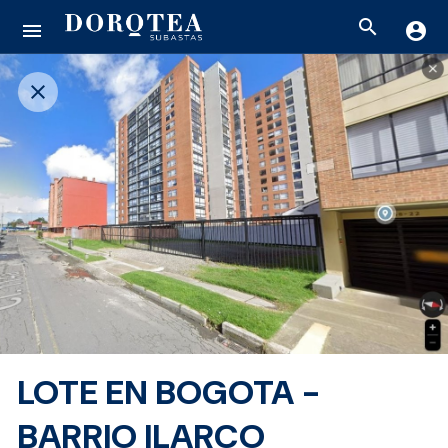
search
menu
account_circle
close
LOTE EN BOGOTA -
BARRIO ILARCO