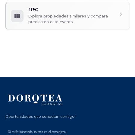
LTFC
chevron_right
view_module
Explora propiedades similares y compara
precios en este evento
¡Oportunidades que conectan contigo!