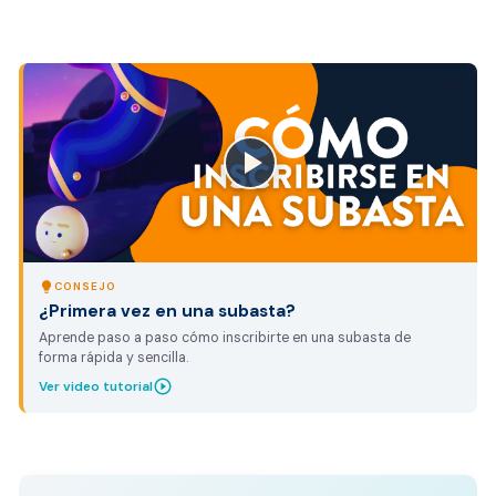
close
lightbulb
CONSEJO
¿Primera vez en una subasta?
Aprende paso a paso cómo inscribirte en una subasta de
forma rápida y sencilla.
play_circle_outline
Ver video tutorial