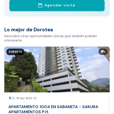
Comparativo de Mercado (inicialmente
Agendar visita
calendar_today
Bogotá y Medellín)
Análisis basado en datos reales:
Estimación del valor de la propiedad en el mercado
Lo mejor de Dorotea
Tiempo promedio de venta en la zona
Descubre otras oportunidades únicas que también podrían
interesarte
Rango de precios de arriendo en el sector
Valor exclusivo para clientes de Dorotea:
8
photo_library
SUBASTA
20.000 COP
REALIZAR AVALÚO AHORA
Cl. 74 Sur #35-72
location_on
APARTAMENTO 1004 EN SABANETA - SAKURA
APARTAMENTOS P.H.