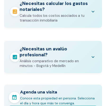
¿Necesitas calcular los gastos
notariales?
calculate
keyboard_arrow_down
Calcula todos los costos asociados a tu
transacción inmobiliaria
Los gastos notariales incluyen
escrituración, registro, avalúo bancario, y
calculate
¿Necesitas un avalúo
otros costos legales que varían según el
profesional?
valor del inmueble.
analytics
keyboard_arrow_down
Análisis comparativo de mercado en
CALCULADORA DE GASTOS NOTARIALES
minutos - Bogotá y Medellín
Agenda una visita
event_available
Conoce esta propiedad en persona. Selecciona
En pocos minutos avalúa con este Análisis
el día y hora que más te convenga.