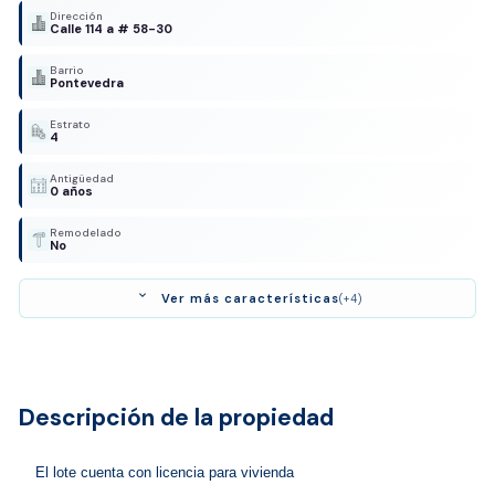
Dirección
Calle 114 a # 58-30
Barrio
Pontevedra
Estrato
4
Antigüedad
0 años
Remodelado
No
expand_more
Ver más características
(+4)
Descripción de la propiedad