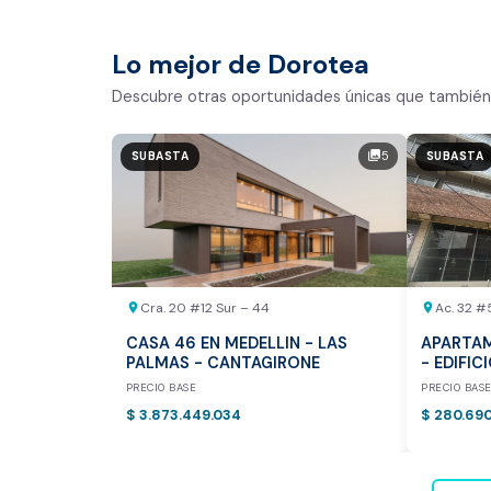
Comparativo de Mercado (inic
Bogotá y Medellín)
Lo mejor de Dorotea
Análisis basado en datos reales:
Descubre otras oportunidades únicas que también 
Estimación del valor de la propiedad e
5
photo_library
SUBASTA
SUBASTA
Tiempo promedio de venta en la zona
Rango de precios de arriendo en el sec
Valor exclusivo para clientes de Dor
20.000 COP
Cra. 20 #12 Sur – 44
Ac. 32 #
location_on
location_on
REALIZAR AVALÚO AHORA
CASA 46 EN MEDELLIN - LAS
APARTAM
PALMAS - CANTAGIRONE
- EDIFIC
PRECIO BASE
PRECIO BAS
$ 3.873.449.034
$ 280.69
* Servicio disponible exclusi