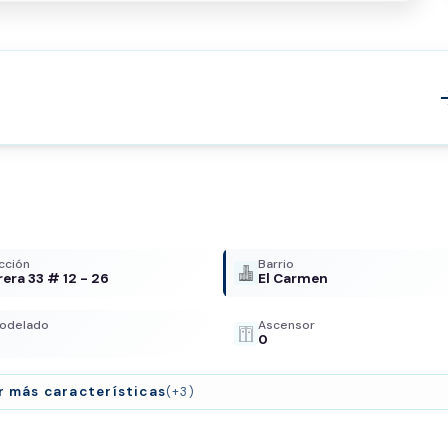
arrow
cción
Barrio
rera 33 # 12 - 26
El Carmen
odelado
Ascensor
0
r más características
(+3)