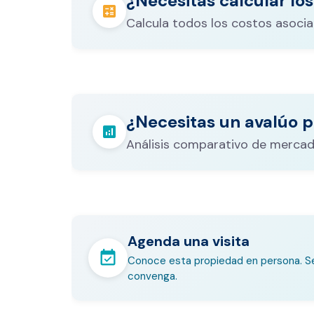
¿Necesitas calcular los
calculate
Calcula todos los costos asocia
Los gastos notariales incluyen escr
registro, avalúo bancario, y otros 
calculate
¿Necesitas un avalúo p
legales que varían según el valor d
analytics
inmueble.
Análisis comparativo de mercad
Agenda una visita
event_available
Conoce esta propiedad en persona. Se
convenga.
En pocos minutos avalúa con es