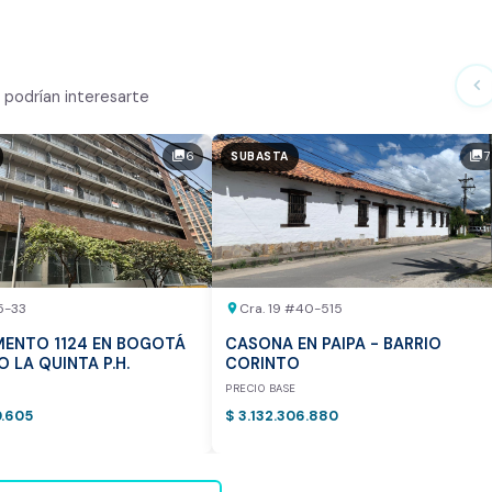
ialmente
chevron_left
podrían interesarte
n el mercado
6
7
photo_library
photo_library
SUBASTA
tor
otea:
Vista previa del reporte de avalúo
5-33
Cra. 19 #40-515
location_on
ENTO 1124 EN BOGOTÁ
CASONA EN PAIPA - BARRIO
IO LA QUINTA P.H.
CORINTO
E
PRECIO BASE
0.605
$ 3.132.306.880
vamente para inmuebles ubicados en Bogotá y Medellín.