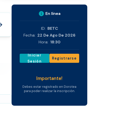
info
En línea
_forward
ID:
BETC
Fecha:
22 De Ago De 2026
Hora:
18:30
Iniciar
Registrarse
Sesión
Importante!
Debes estar registrado en Dorotea
para poder realizar la inscripción.