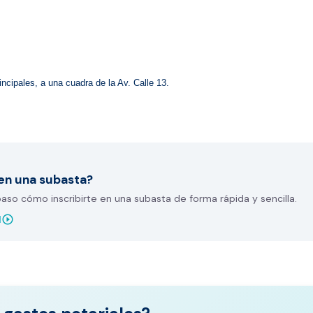
ncipales, a una cuadra de la Av. Calle 13.
en una subasta?
so cómo inscribirte en una subasta de forma rápida y sencilla.
play_circle_outline
l