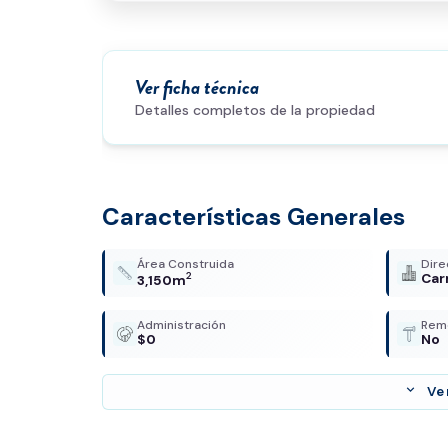
Ver ficha técnica
Detalles completos de la propiedad
Características Generales
Área Construida
Dire
2
Car
3,150m
Administración
Rem
$0
No
expand_more
Ve