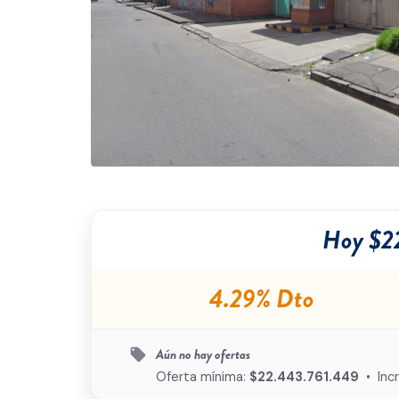
Hoy $2
4.29% Dto
Aún no hay ofertas
local_offer
Oferta mínima:
$22.443.761.449
• Inc