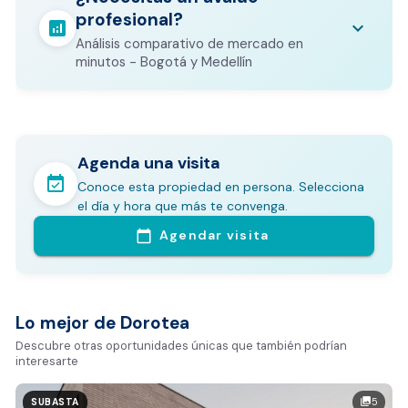
otros costos legales que varían según el
profesional?
valor del inmueble.
analytics
keyboard_arrow_down
Análisis comparativo de mercado en
CALCULADORA DE GASTOS NOTARIALES
minutos - Bogotá y Medellín
Agenda una visita
event_available
Conoce esta propiedad en persona. Selecciona
En pocos minutos avalúa con este Análisis
el día y hora que más te convenga.
Comparativo de Mercado (inicialmente
Agendar visita
calendar_today
Bogotá y Medellín)
Análisis basado en datos reales:
Estimación del valor de la propiedad en el mercado
Lo mejor de Dorotea
Tiempo promedio de venta en la zona
Descubre otras oportunidades únicas que también podrían
interesarte
Rango de precios de arriendo en el sector
Valor exclusivo para clientes de Dorotea:
5
photo_library
SUBASTA