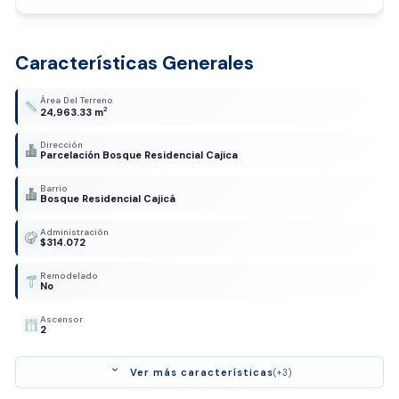
Características Generales
Área Del Terreno
2
24,963.33 m
Dirección
Parcelación Bosque Residencial Cajica
Barrio
Bosque Residencial Cajicá
Administración
$314.072
Remodelado
No
Ascensor
2
expand_more
Ver más características
(+3)