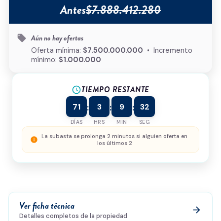
Antes
$7.888.412.280
Tipo de inmueble
*
Aún no hay ofertas
local_offer
¿Cómo podemos ayudarte?
Oferta mínima:
$7.500.000.000
• Incremento
mínimo:
$1.000.000
TIEMPO RESTANTE
schedule
0/500
71
3
9
32
:
:
:
Acepto la
política de privacidad
y el
tratamiento de
datos
*
DÍAS
HRS
MIN
SEG
Enviar solicitud
La subasta se prolonga 2 minutos si alguien oferta en
info
los últimos 2
Ver ficha técnica
arrow_forward
Detalles completos de la propiedad