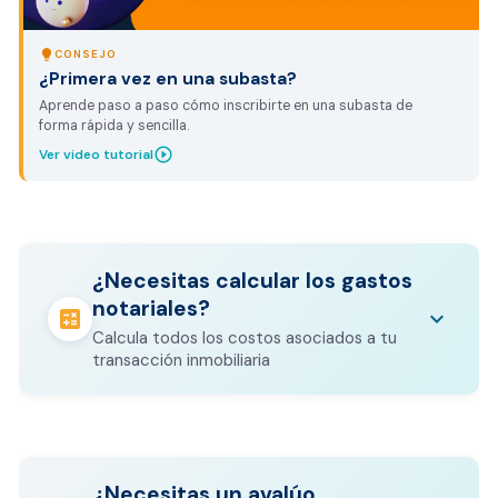
lightbulb
CONSEJO
¿Primera vez en una subasta?
Aprende paso a paso cómo inscribirte en una subasta de
forma rápida y sencilla.
play_circle_outline
Ver video tutorial
¿Necesitas calcular los gastos
notariales?
calculate
keyboard_arrow_down
Calcula todos los costos asociados a tu
transacción inmobiliaria
Los gastos notariales incluyen
escrituración, registro, avalúo bancario, y
calculate
¿Necesitas un avalúo