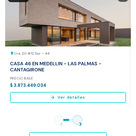
20.000 COP
REALIZAR AVALÚO AHORA
Cra. 20 #12 Sur – 44
location_on
CASA 46 EN MEDELLIN - LAS PALMAS -
CANTAGIRONE
PRECIO BASE
$ 3.873.449.034
arrow_forward
Ver detalles
Vista previa del reporte de avalúo
* Servicio disponible exclusivamente para inmuebles ubicados en
chevron_left
chevron_right
Bogotá y Medellín.