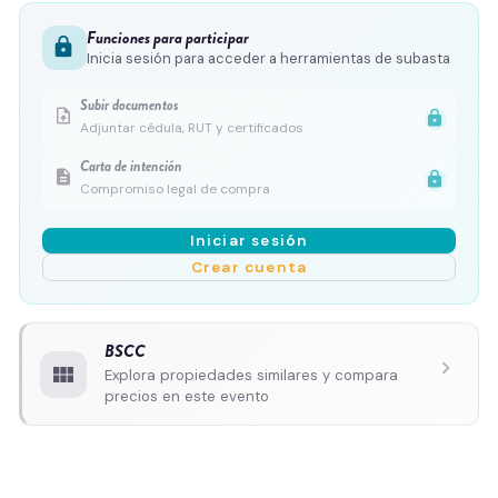
Funciones para participar
lock
Inicia sesión para acceder a herramientas de subasta
Subir documentos
upload_file
lock
Adjuntar cédula, RUT y certificados
Carta de intención
description
lock
Compromiso legal de compra
Iniciar sesión
Crear cuenta
BSCC
chevron_right
view_module
Explora propiedades similares y compara
precios en este evento