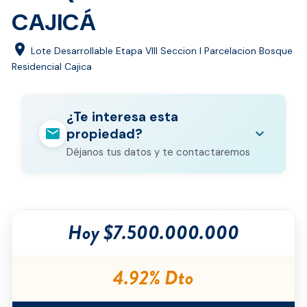
CAJICÁ
location_on
Lote Desarrollable Etapa VIII Seccion I Parcelacion Bosque
Residencial Cajica
¿Te interesa esta
mail
expand_more
propiedad?
Déjanos tus datos y te contactaremos
Nombre completo
*
Hoy $7.500.000.000
Correo electrónico
*
Teléfono
*
4.92% Dto
Ciudad
*