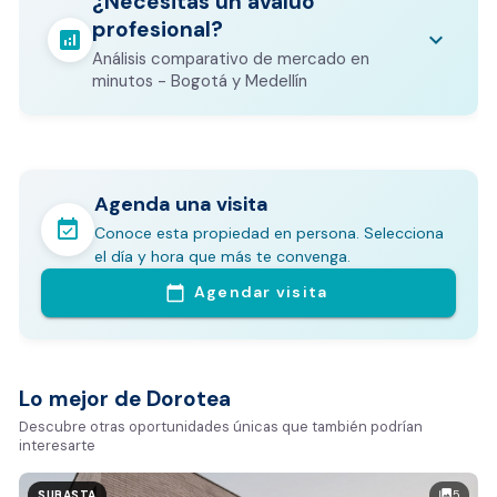
¿Necesitas un avalúo
otros costos legales que varían según el
profesional?
valor del inmueble.
analytics
keyboard_arrow_down
Análisis comparativo de mercado en
CALCULADORA DE GASTOS NOTARIALES
minutos - Bogotá y Medellín
Agenda una visita
event_available
Conoce esta propiedad en persona. Selecciona
En pocos minutos avalúa con este Análisis
el día y hora que más te convenga.
Comparativo de Mercado (inicialmente
Agendar visita
calendar_today
Bogotá y Medellín)
Análisis basado en datos reales:
Estimación del valor de la propiedad en el mercado
Lo mejor de Dorotea
Tiempo promedio de venta en la zona
Descubre otras oportunidades únicas que también podrían
interesarte
Rango de precios de arriendo en el sector
Valor exclusivo para clientes de Dorotea:
5
photo_library
SUBASTA