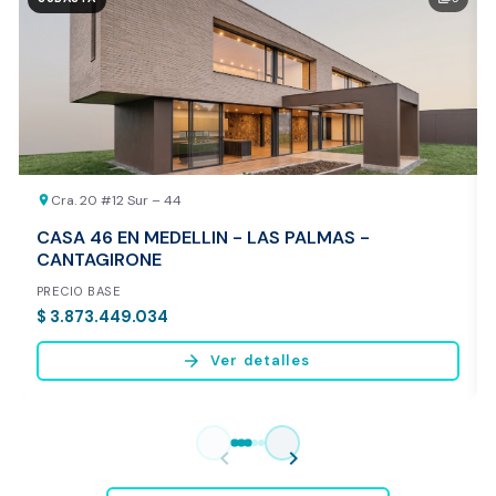
20.000 COP
REALIZAR AVALÚO AHORA
Cra. 20 #12 Sur – 44
location_on
CASA 46 EN MEDELLIN - LAS PALMAS -
CANTAGIRONE
PRECIO BASE
$ 3.873.449.034
arrow_forward
Ver detalles
Vista previa del reporte de avalúo
* Servicio disponible exclusivamente para inmuebles ubicados en
chevron_left
chevron_right
Bogotá y Medellín.