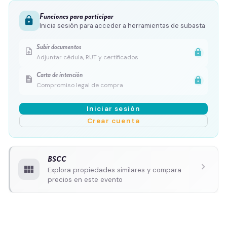
Funciones para participar
lock
Inicia sesión para acceder a herramientas de subasta
Subir documentos
upload_file
lock
Adjuntar cédula, RUT y certificados
Carta de intención
description
lock
Compromiso legal de compra
Iniciar sesión
Crear cuenta
BSCC
chevron_right
view_module
Explora propiedades similares y compara
precios en este evento