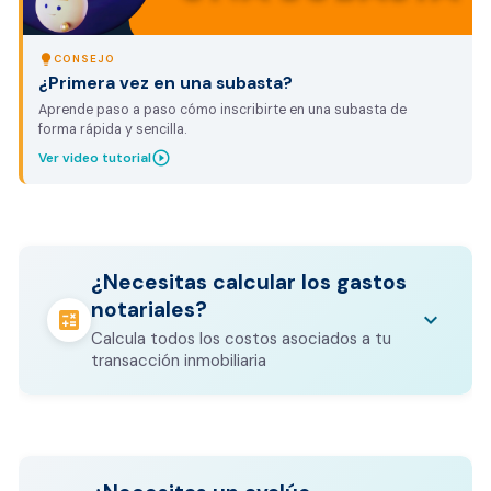
lightbulb
CONSEJO
¿Primera vez en una subasta?
Aprende paso a paso cómo inscribirte en una subasta de
forma rápida y sencilla.
play_circle_outline
Ver video tutorial
¿Necesitas calcular los gastos
notariales?
calculate
keyboard_arrow_down
Calcula todos los costos asociados a tu
transacción inmobiliaria
Los gastos notariales incluyen
escrituración, registro, avalúo bancario, y
calculate