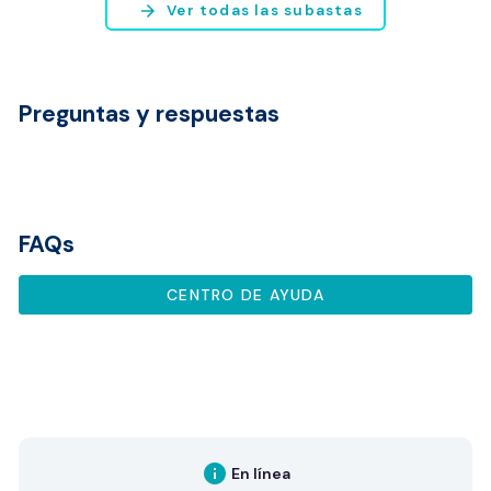
arrow_forward
Ver todas las subastas
Preguntas y respuestas
FAQs
CENTRO DE AYUDA
info
En línea