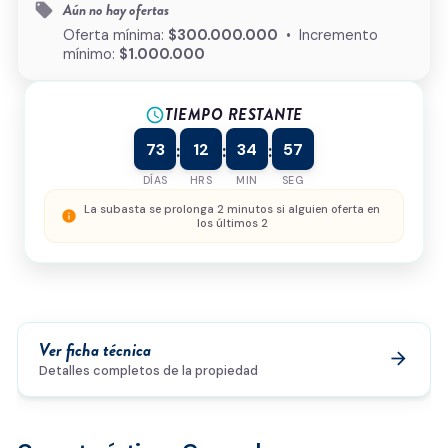
Aún no hay ofertas
local_offer
¿Cómo podemos ayudarte?
Oferta mínima:
$300.000.000
• Incremento
mínimo:
$1.000.000
TIEMPO RESTANTE
schedule
0/500
73
12
34
57
:
:
:
Acepto la
política de privacidad
y el
tratamiento de
datos
*
DÍAS
HRS
MIN
SEG
Enviar solicitud
La subasta se prolonga 2 minutos si alguien oferta en
info
los últimos 2
Ver ficha técnica
arrow_forward
Detalles completos de la propiedad