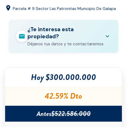
location_on
Parcela # 9 Sector Las Patronitas Municipio De Galapa
¿Te interesa esta
mail
expand_more
propiedad?
Déjanos tus datos y te contactaremos
Nombre completo
*
Hoy $300.000.000
Correo electrónico
*
Teléfono
*
42.59% Dto
Ciudad
*
Antes
$522.586.000
Tipo de inmueble
*