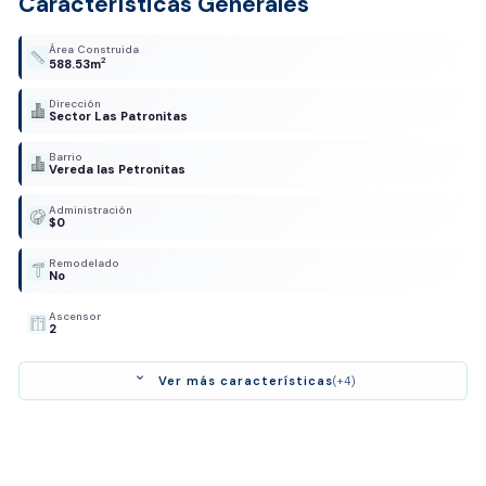
Características Generales
Área Construida
2
588.53m
Dirección
Sector Las Patronitas
Barrio
Vereda las Petronitas
Administración
$0
Remodelado
No
Ascensor
2
expand_more
Ver más características
(+4)