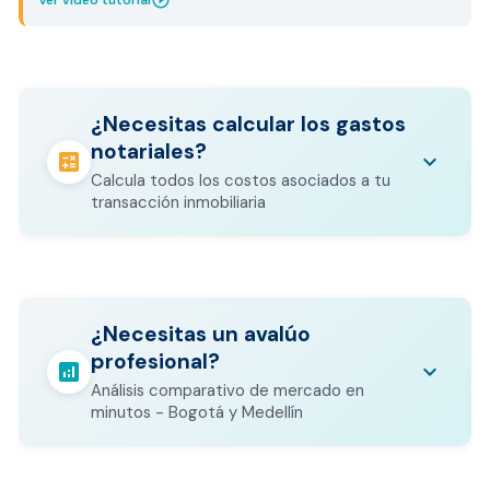
play_circle_outline
Ver video tutorial
¿Necesitas calcular los gastos
notariales?
calculate
keyboard_arrow_down
Calcula todos los costos asociados a tu
transacción inmobiliaria
Los gastos notariales incluyen
escrituración, registro, avalúo bancario, y
calculate
¿Necesitas un avalúo
otros costos legales que varían según el
profesional?
valor del inmueble.
analytics
keyboard_arrow_down
Análisis comparativo de mercado en
CALCULADORA DE GASTOS NOTARIALES
minutos - Bogotá y Medellín