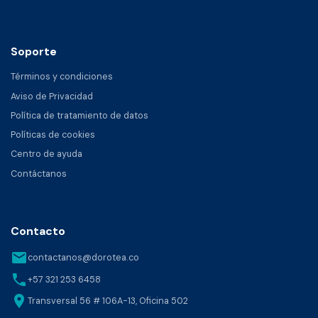
Soporte
Términos y condiciones
Aviso de Privacidad
Política de tratamiento de datos
Políticas de cookies
Centro de ayuda
Contáctanos
Contacto
email
contactanos@dorotea.co
phone
+57 321 253 6458
location_on
Transversal 56 # 106A-13, Oficina 502