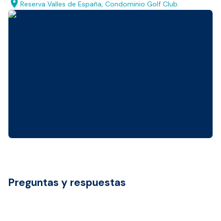
location_on
Reserva Valles de España, Condominio Golf Club.
Preguntas y respuestas