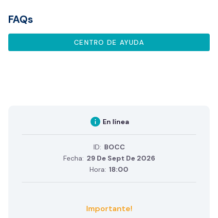
FAQs
CENTRO DE AYUDA
info
En línea
ID:
BOCC
Fecha:
29 De Sept De 2026
Hora:
18:00
Importante!