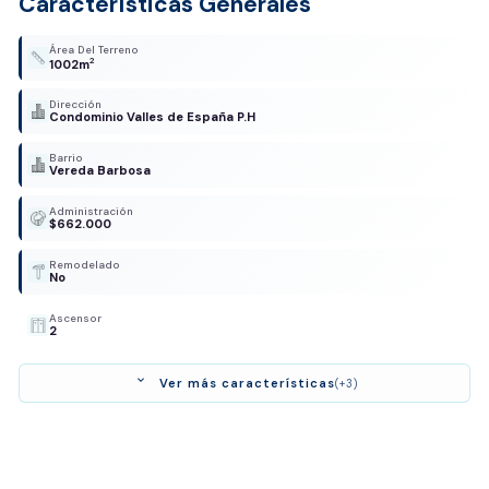
Características Generales
Área Del Terreno
2
1002m
Dirección
Condominio Valles de España P.H
Barrio
Vereda Barbosa
Administración
$662.000
Remodelado
No
Ascensor
2
expand_more
Ver más características
(+3)