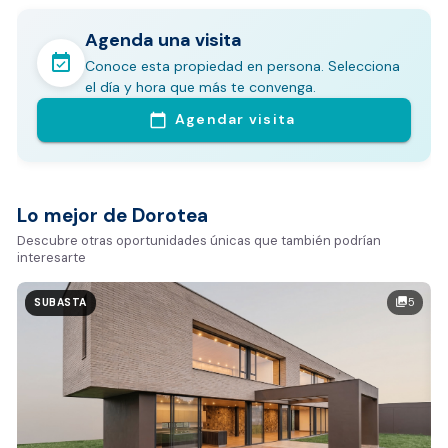
Agenda una visita
event_available
Conoce esta propiedad en persona. Selecciona
En pocos minutos avalúa con este Análisis
el día y hora que más te convenga.
Comparativo de Mercado (inicialmente
Agendar visita
calendar_today
Bogotá y Medellín)
Análisis basado en datos reales:
Estimación del valor de la propiedad en el mercado
Lo mejor de Dorotea
Tiempo promedio de venta en la zona
Descubre otras oportunidades únicas que también podrían
interesarte
Rango de precios de arriendo en el sector
Valor exclusivo para clientes de Dorotea:
5
photo_library
SUBASTA
20.000 COP
REALIZAR AVALÚO AHORA