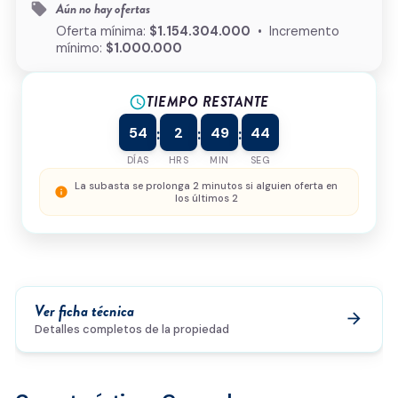
Aún no hay ofertas
local_offer
¿Cómo podemos ayudarte?
Oferta mínima:
$1.154.304.000
• Incremento
mínimo:
$1.000.000
TIEMPO RESTANTE
schedule
0/500
54
2
49
44
:
:
:
Acepto la
política de privacidad
y el
tratamiento de
datos
*
DÍAS
HRS
MIN
SEG
Enviar solicitud
La subasta se prolonga 2 minutos si alguien oferta en
info
los últimos 2
Ver ficha técnica
arrow_forward
Detalles completos de la propiedad