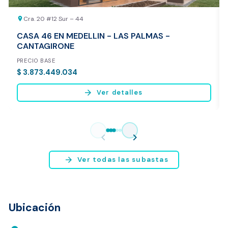
Cra. 20 #12 Sur – 44
location_on
CASA 46 EN MEDELLIN - LAS PALMAS -
CANTAGIRONE
PRECIO BASE
$ 3.873.449.034
arrow_forward
Ver detalles
Vista previa del reporte de avalúo
* Servicio disponible exclusivamente para inmuebles ubicados en
chevron_left
chevron_right
Bogotá y Medellín.
arrow_forward
Ver todas las subastas
Ubicación