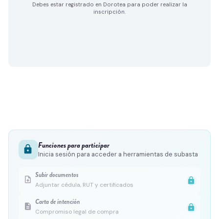
Debes estar registrado en Dorotea para poder realizar la
inscripción.
Funciones para participar
lock
Inicia sesión para acceder a herramientas de subasta
Subir documentos
upload_file
lock
Adjuntar cédula, RUT y certificados
Carta de intención
description
lock
Compromiso legal de compra