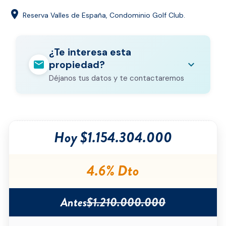
location_on
Reserva Valles de España, Condominio Golf Club.
¿Te interesa esta
mail
expand_more
propiedad?
Déjanos tus datos y te contactaremos
Nombre completo
*
Hoy $1.154.304.000
Correo electrónico
*
Teléfono
*
4.6% Dto
Ciudad
*
Antes
$1.210.000.000
Tipo de inmueble
*