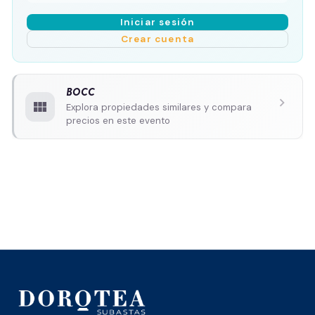
Iniciar sesión
Crear cuenta
BOCC
chevron_right
view_module
Explora propiedades similares y compara
precios en este evento