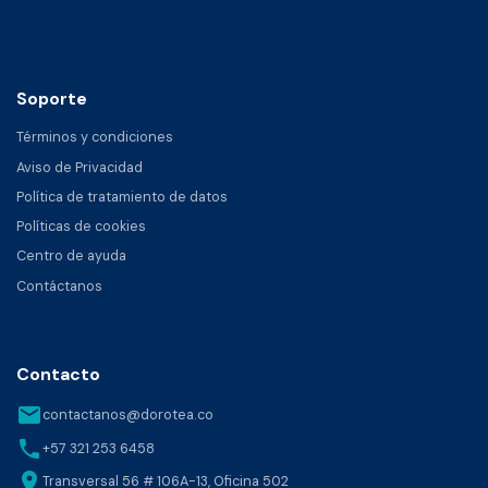
Soporte
Términos y condiciones
Aviso de Privacidad
Política de tratamiento de datos
Políticas de cookies
Centro de ayuda
Contáctanos
Contacto
email
contactanos@dorotea.co
phone
+57 321 253 6458
location_on
Transversal 56 # 106A-13, Oficina 502