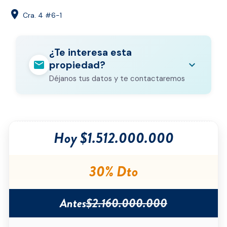
location_on
Cra. 4 #6-1
¿Te interesa esta
mail
expand_more
propiedad?
Déjanos tus datos y te contactaremos
Nombre completo
*
Hoy $1.512.000.000
Correo electrónico
*
Teléfono
*
30% Dto
Ciudad
*
Antes
$2.160.000.000
Tipo de inmueble
*