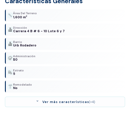
Características Generales
Área Del Terreno
2
1,600 m
Dirección
Carrera 4 B # 6 - 10 Lote 6 y 7
Barrio
Urb Rodadero
Administración
$0
Estrato
5
Remodelado
No
expand_more
Ver más características
(+4)