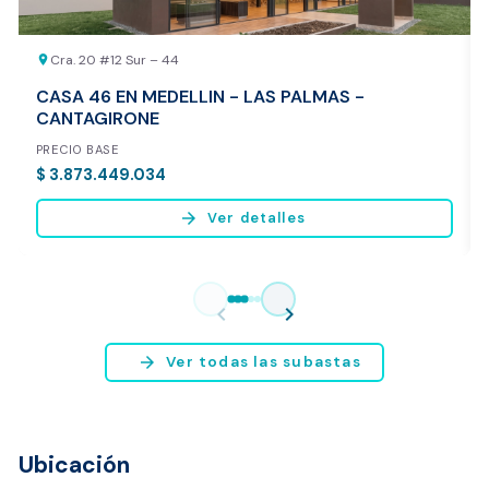
Cra. 20 #12 Sur – 44
location_on
CASA 46 EN MEDELLIN - LAS PALMAS -
CANTAGIRONE
PRECIO BASE
$ 3.873.449.034
arrow_forward
Ver detalles
Vista previa del reporte de avalúo
* Servicio disponible exclusivamente para inmuebles ubicados en
chevron_left
chevron_right
Bogotá y Medellín.
arrow_forward
Ver todas las subastas
Ubicación