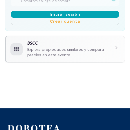
Compromiso legal de compra
Iniciar sesión
Crear cuenta
BSCC
chevron_right
view_module
Explora propiedades similares y compara
precios en este evento