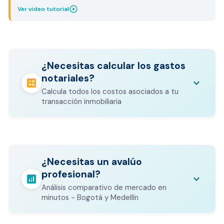
play_circle_outline
Ver video tutorial
¿Necesitas calcular los gastos
notariales?
calculate
keyboard_arrow_down
Calcula todos los costos asociados a tu
transacción inmobiliaria
Los gastos notariales incluyen
escrituración, registro, avalúo bancario, y
calculate
¿Necesitas un avalúo
otros costos legales que varían según el
profesional?
valor del inmueble.
analytics
keyboard_arrow_down
Análisis comparativo de mercado en
CALCULADORA DE GASTOS NOTARIALES
minutos - Bogotá y Medellín