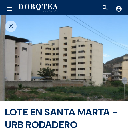
search
menu
account_circle
close
LOTE EN SANTA MARTA -
URB RODADERO