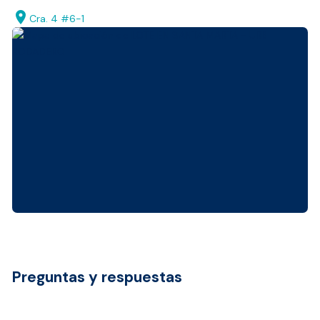
location_on
Cra. 4 #6-1
Preguntas y respuestas