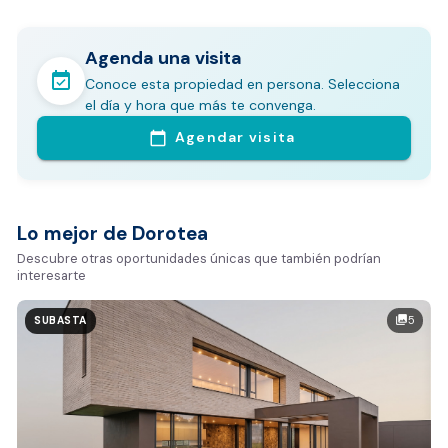
Agenda una visita
event_available
Conoce esta propiedad en persona. Selecciona
En pocos minutos avalúa con este Análisis
el día y hora que más te convenga.
Comparativo de Mercado (inicialmente
Agendar visita
calendar_today
Bogotá y Medellín)
Análisis basado en datos reales:
Estimación del valor de la propiedad en el mercado
Lo mejor de Dorotea
Tiempo promedio de venta en la zona
Descubre otras oportunidades únicas que también podrían
interesarte
Rango de precios de arriendo en el sector
Valor exclusivo para clientes de Dorotea:
5
photo_library
SUBASTA
20.000 COP
REALIZAR AVALÚO AHORA