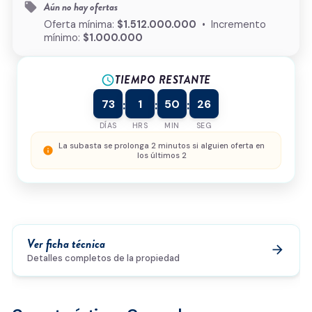
Aún no hay ofertas
local_offer
¿Cómo podemos ayudarte?
Oferta mínima:
$1.512.000.000
• Incremento
mínimo:
$1.000.000
TIEMPO RESTANTE
schedule
0/500
73
1
50
26
:
:
:
Acepto la
política de privacidad
y el
tratamiento de
datos
*
DÍAS
HRS
MIN
SEG
Enviar solicitud
La subasta se prolonga 2 minutos si alguien oferta en
info
los últimos 2
Ver ficha técnica
arrow_forward
Detalles completos de la propiedad