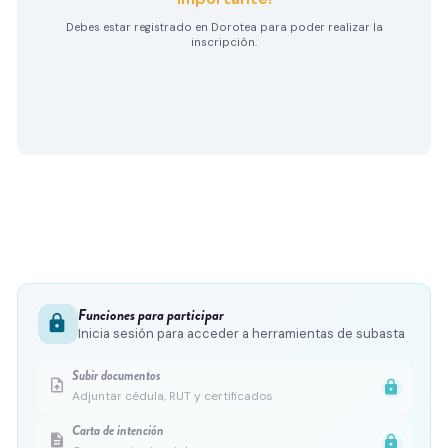
Debes estar registrado en Dorotea para poder realizar la
inscripción.
Funciones para participar
lock
Inicia sesión para acceder a herramientas de subasta
Subir documentos
upload_file
lock
Adjuntar cédula, RUT y certificados
Carta de intención
description
lock