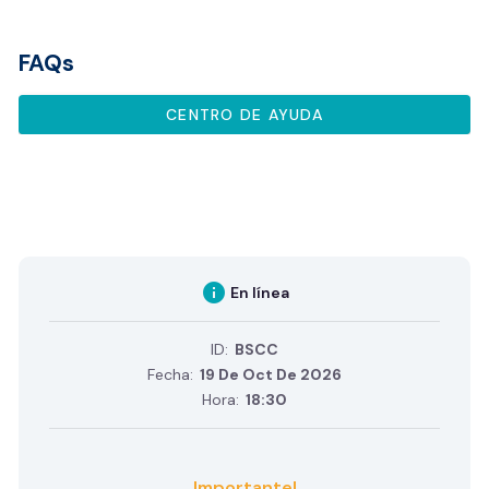
FAQs
CENTRO DE AYUDA
info
En línea
ID:
BSCC
Fecha:
19 De Oct De 2026
Hora:
18:30
Importante!