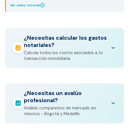
play_circle_outline
Ver video tutorial
¿Necesitas calcular los gastos
notariales?
calculate
keyboard_arrow_down
Calcula todos los costos asociados a tu
transacción inmobiliaria
Los gastos notariales incluyen
escrituración, registro, avalúo bancario, y
calculate
¿Necesitas un avalúo
otros costos legales que varían según el
profesional?
valor del inmueble.
analytics
keyboard_arrow_down
Análisis comparativo de mercado en
CALCULADORA DE GASTOS NOTARIALES
minutos - Bogotá y Medellín