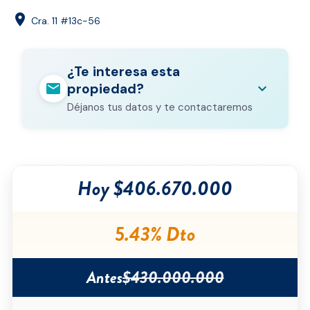
location_on
Cra. 11 #13c-56
¿Te interesa esta
mail
expand_more
propiedad?
Déjanos tus datos y te contactaremos
Nombre completo
*
Hoy $406.670.000
Correo electrónico
*
Teléfono
*
5.43% Dto
Ciudad
*
Antes
$430.000.000
Tipo de inmueble
*