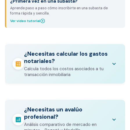
¿Primera vez en una subasta?
Aprende paso a paso cómo inscribirte en una subasta de
forma rápida y sencilla.
play_circle_outline
Ver video tutorial
¿Necesitas calcular los gastos
notariales?
calculate
keyboard_arrow_down
Calcula todos los costos asociados a tu
transacción inmobiliaria
Los gastos notariales incluyen
escrituración, registro, avalúo bancario, y
calculate
¿Necesitas un avalúo
otros costos legales que varían según el
profesional?
valor del inmueble.
analytics
keyboard_arrow_down
Análisis comparativo de mercado en
CALCULADORA DE GASTOS NOTARIALES