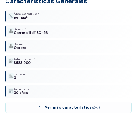
Características Generales
Área Construida
2
156,4m
Dirección
Carrera 11 #13C-56
Barrio
Obrero
Administración
$583.000
Estrato
3
Antigüedad
30 años
expand_more
Ver más características
(+7)