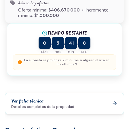
Aún no hay ofertas
local_offer
¿Cómo podemos ayudarte?
Oferta mínima:
$406.670.000
• Incremento
mínimo:
$1.000.000
TIEMPO RESTANTE
schedule
0/500
0
5
41
8
:
:
:
Acepto la
política de privacidad
y el
tratamiento de
datos
*
DÍAS
HRS
MIN
SEG
Enviar solicitud
La subasta se prolonga 2 minutos si alguien oferta en
info
los últimos 2
Ver ficha técnica
arrow_forward
Detalles completos de la propiedad