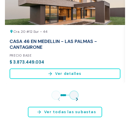
Cra. 20 #12 Sur – 44
location_on
CASA 46 EN MEDELLIN - LAS PALMAS -
CANTAGIRONE
PRECIO BASE
$ 3.873.449.034
arrow_forward
Ver detalles
Vista previa del reporte de avalúo
* Servicio disponible exclusivamente para inmuebles ubicados en
chevron_left
chevron_right
Bogotá y Medellín.
arrow_forward
Ver todas las subastas