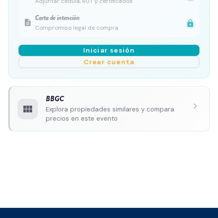
Adjuntar cédula, RUT y certificados
Carta de intención
description
lock
Compromiso legal de compra
Iniciar sesión
Crear cuenta
BBGC
chevron_right
view_module
Explora propiedades similares y compara
precios en este evento