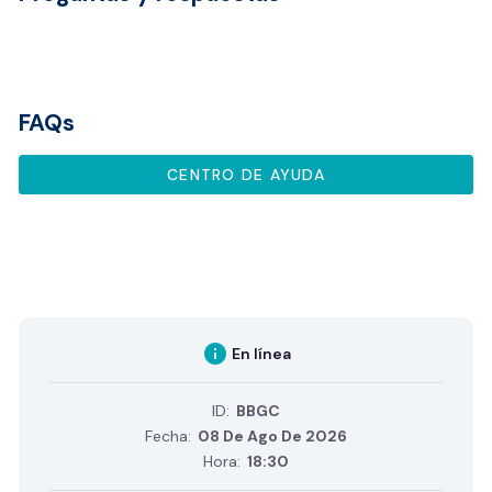
FAQs
CENTRO DE AYUDA
info
En línea
ID:
BBGC
Fecha:
08 De Ago De 2026
Hora:
18:30