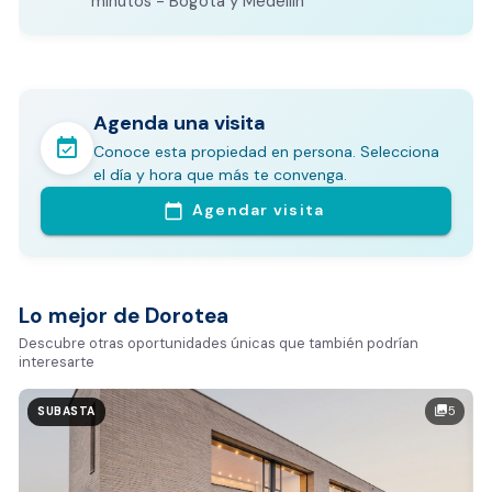
minutos - Bogotá y Medellín
Agenda una visita
event_available
Conoce esta propiedad en persona. Selecciona
En pocos minutos avalúa con este Análisis
el día y hora que más te convenga.
Comparativo de Mercado (inicialmente
Agendar visita
calendar_today
Bogotá y Medellín)
Análisis basado en datos reales:
Estimación del valor de la propiedad en el mercado
Lo mejor de Dorotea
Tiempo promedio de venta en la zona
Descubre otras oportunidades únicas que también podrían
interesarte
Rango de precios de arriendo en el sector
Valor exclusivo para clientes de Dorotea:
5
photo_library
SUBASTA
20.000 COP
REALIZAR AVALÚO AHORA